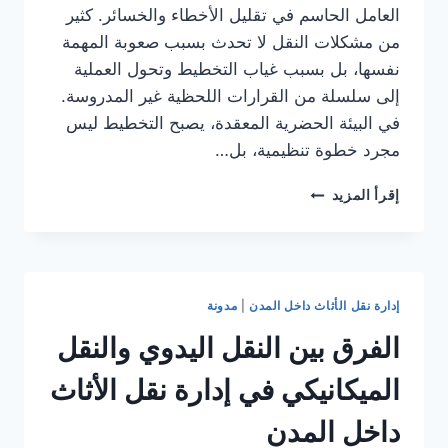
العامل الحاسم في تقليل الأخطاء والخسائر. كثير
من مشكلات النقل لا تحدث بسبب صعوبة المهمة
نفسها، بل بسبب غياب التخطيط وتحول العملية
إلى سلسلة من القرارات اللحظية غير المدروسة.
في البيئة الحضرية المعقدة، يصبح التخطيط ليس
مجرد خطوة تنظيمية، بل…
دور
إقرأ المزيد
التخطيط
المسبق
في
تقليل
أخطاء
إدارة نقل الأثاث داخل المدن
|
مدونة
نقل
الأثاث
الفرق بين النقل اليدوي والنقل
داخل
المدن
الميكانيكي في إدارة نقل الأثاث
الكبرى
داخل المدن