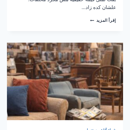
علشان كده زاد…
خدمات
إقرأ المزيد
شراء
السكراب
في
السعودية
شراء أثاث مستعمل