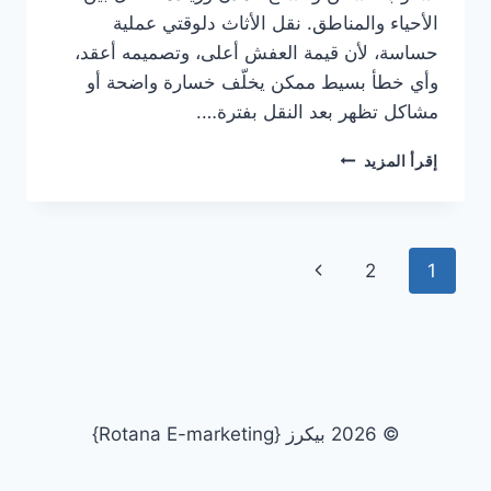
الأحياء والمناطق. نقل الأثاث دلوقتي عملية
حساسة، لأن قيمة العفش أعلى، وتصميمه أعقد،
وأي خطأ بسيط ممكن يخلّف خسارة واضحة أو
مشاكل تظهر بعد النقل بفترة….
خدمات
إقرأ المزيد
نقل
الأثاث
في
السعودية
تنقل
الصفحة
2
1
الصفحة
التالية
© 2026 بيكرز {Rotana E-marketing}