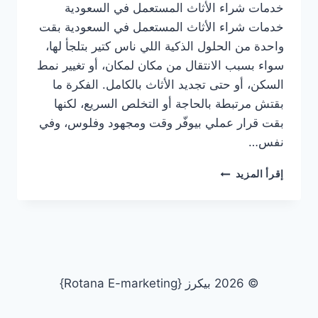
خدمات شراء الأثاث المستعمل في السعودية
خدمات شراء الأثاث المستعمل في السعودية بقت
واحدة من الحلول الذكية اللي ناس كتير بتلجأ لها،
سواء بسبب الانتقال من مكان لمكان، أو تغيير نمط
السكن، أو حتى تجديد الأثاث بالكامل. الفكرة ما
بقتش مرتبطة بالحاجة أو التخلص السريع، لكنها
بقت قرار عملي بيوفّر وقت ومجهود وفلوس، وفي
نفس…
خدمات
إقرأ المزيد
شراء
الأثاث
المستعمل
في
السعوديةشركة
شراء
أثاث
© 2026 بيكرز {Rotana E-marketing}
مستعمل
بالأحساءشركة