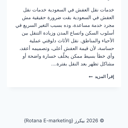
خدمات نقل العفش في السعودية خدمات نقل
العفش في السعودية بقت ضرورة حقيقية مش
مجرد خدمة مساعدة، وده بسبب التغير السريع في
أسلوب السكن واتساع المدن وزيادة التنقل بين
الأحياء والمناطق. نقل الأثاث دلوقتي عملية
حساسة، لأن قيمة العفش أعلى، وتصميمه أعقد،
وأي خطأ بسيط ممكن يخلّف خسارة واضحة أو
مشاكل تظهر بعد النقل بفترة….
خدمات
إقرأ المزيد
نقل
الأثاث
في
السعوديةشركة
نقل
عفش
بالأحساءشركة
© 2026 بيكرز {Rotana E-marketing}
نقل