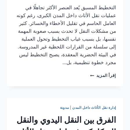
التخطيط المسبق يُعد العنصر الأكثر تجاهلًا في
عمليات نقل الأثاث داخل المدن الكبرى، رغم كونه
العامل الحاسم في تقليل الأخطاء والخسائر. كثير
من مشكلات النقل لا تحدث بسبب صعوبة المهمة
نفسها، بل بسبب غياب التخطيط وتحول العملية
إلى سلسلة من القرارات اللحظية غير المدروسة.
في البيئة الحضرية المعقدة، يصبح التخطيط ليس
مجرد خطوة تنظيمية، بل…
دور
إقرأ المزيد
التخطيط
المسبق
في
تقليل
أخطاء
إدارة نقل الأثاث داخل المدن
|
مدونة
نقل
الأثاث
الفرق بين النقل اليدوي والنقل
داخل
المدن