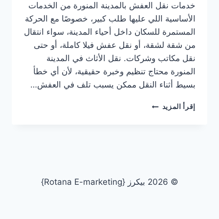
خدمات نقل العفش بالمدينة المنورة من الخدمات
الأساسية اللي عليها طلب كبير، خصوصًا مع الحركة
المستمرة للسكان داخل أحياء المدينة، سواء انتقال
من شقة لشقة، أو نقل عفش فيلا كاملة، أو حتى
نقل مكاتب وشركات. نقل الأثاث في المدينة
المنورة محتاج تنظيم وخبرة حقيقية، لأن أي خطأ
بسيط أثناء النقل ممكن يسبب تلف في العفش…
خدمات
إقرأ المزيد
نقل
العفش
بالمدينة
المنورةأرخص
شركة
نقل
أثاث
© 2026 بيكرز {Rotana E-marketing}
بالمدينة
المنورةتغليف
الأثاث
بالمدينة
رك?
.
مستعم?
.
ع?
.