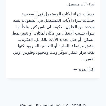
شراء أثاث مستعمل
خدمات شراء الأثاث المستعمل في السعودية
خدمات شراء الأثاث المستعمل في السعودية بقت
واحدة من الحلول الذكية اللي ناس كتير بتلجأ لها،
سواء بسبب الانتقال من مكان لمكان، أو تغيير نمط
السكن، أو حتى تجديد الأثاث بالكامل. الفكرة ما
بقتش مرتبطة بالحاجة أو التخلص السريع، لكنها
بقت قرار عملي بيوفّر وقت ومجهود وفلوس، وفي
نفس…
خدمات
إقرأ المزيد
شراء
الأثاث
المستعمل
في
السعوديةشركة
شراء
أثاث
© 2026 بيكرز {Rotana E-marketing}